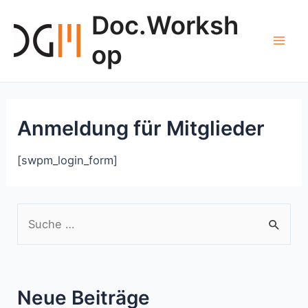
Zum
Doc.Worksh
Inhalt
springen
op
Mai
Men
Anmeldung für Mitglieder
[swpm_login_form]
S
u
c
h
Neue Beiträge
e